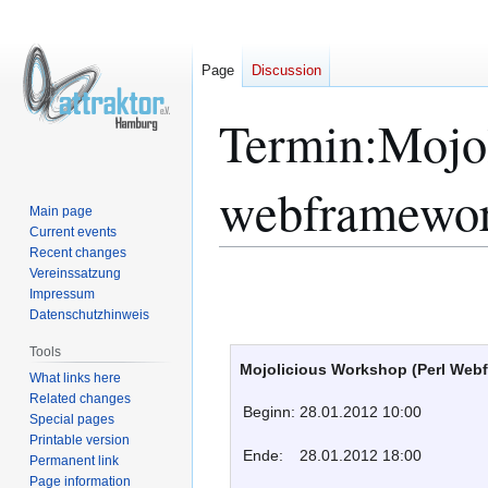
Page
Discussion
Termin:Mojol
webframewo
Main page
Current events
Recent changes
Vereinssatzung
Jump
Jump
Impressum
to
to
Datenschutzhinweis
navigation
search
Tools
Mojolicious Workshop (Perl Web
What links here
Related changes
Beginn:
28.01.2012 10:00
Special pages
Printable version
Ende:
28.01.2012 18:00
Permanent link
Page information