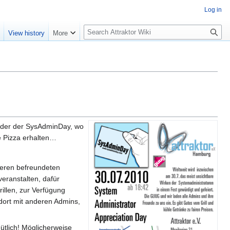
Log in
S
e
View history
More
e
a
r
c
h
ieder der SysAdminDay, wo
e Pizza erhalten…
deren befreundeten
veranstalten, dafür
illen, zur Verfügung
 dort mit anderen Admins,
tlich! Möglicherweise