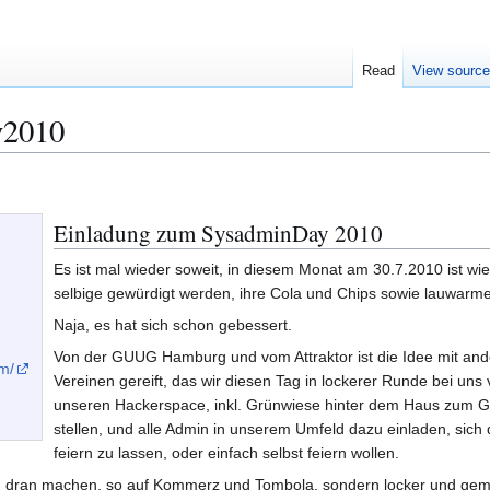
Read
View sourc
y2010
Einladung zum SysadminDay 2010
Es ist mal wieder soweit, in diesem Monat am 30.7.2010 ist w
selbige gewürdigt werden, ihre Cola und Chips sowie lauwarm
Naja, es hat sich schon gebessert.
Von der GUUG Hamburg und vom Attraktor ist die Idee mit an
m/
Vereinen gereift, das wir diesen Tag in lockerer Runde bei uns 
unseren Hackerspace, inkl. Grünwiese hinter dem Haus zum Gr
stellen, und alle Admin in unserem Umfeld dazu einladen, sich
feiern zu lassen, oder einfach selbst feiern wollen.
und dran machen, so auf Kommerz und Tombola, sondern locker und gemü