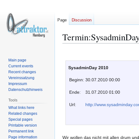
Page
Discussion
Termin:SysadminDa
Jump
Jump
to
to
Main page
navigation
search
Current events
SysadminDay 2010
Recent changes
Vereinssatzung
Beginn:
30.07.2010 00:00
Impressum
Datenschutzhinweis
Ende:
31.07.2010 01:00
Tools
Url:
http://www.sysadminday.co
What links here
Related changes
Special pages
Printable version
Permanent link
Page information
Wir wollen das nicht mit allen drum 