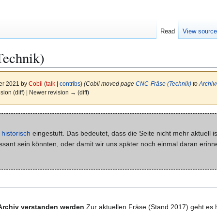
Read
View sourc
Technik)
er 2021 by
Cobii
(
talk
|
contribs
)
(Cobii moved page
CNC-Fräse (Technik)
to
Archiv
ision (diff) | Newer revision → (diff)
s
historisch
eingestuft. Das bedeutet, dass die Seite nicht mehr aktuell ist
ressant sein könnten, oder damit wir uns später noch einmal daran erin
s Archiv verstanden werden
Zur aktuellen Fräse (Stand 2017) geht es 