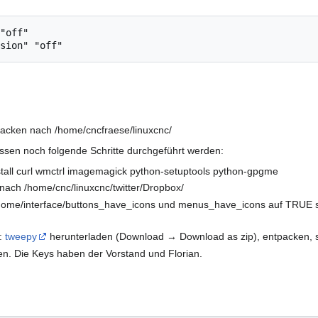
acken nach /home/cncfraese/linuxcnc/
üssen noch folgende Schritte durchgeführt werden:
install curl wmctrl imagemagick python-setuptools python-gpgme
 nach /home/cnc/linuxcnc/twitter/Dropbox/
gnome/interface/buttons_have_icons und menus_have_icons auf TRUE set
):
tweepy
herunterladen (Download → Download as zip), entpacken, su
agen. Die Keys haben der Vorstand und Florian.