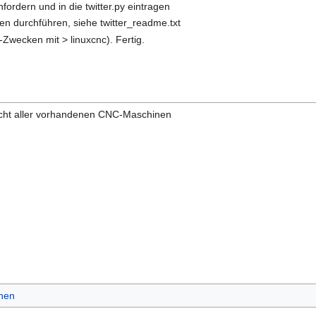
ordern und in die twitter.py eintragen
n durchführen, siehe twitter_readme.txt
-Zwecken mit > linuxcnc). Fertig.
icht aller vorhandenen CNC-Maschinen
nen