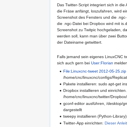
Das Twitter-Script integriert sich in d
die Fräse anfängt, loszufahren, wird e
Screenshot des Fensters und die .ngc-
die .ngc-Datei bei Dropbox wird mit is.
Screenshot zu Twitpic hochgeladen, dam
werden soll, kann man über zwei Butto
der Dateiname getwittert.
Falls jemand sein eigenes LinuxCNC twi
sich auch gern bei
User:Florian
melden
File:Linuxcnc-tweet 2012-05-25.zip
/home/cnc/linuxcnc/configs/Replicat
Pakete installieren: sudo apt-get 
Dropbox installieren und einrichten.
/home/cnc/linuxcnc/twitter/Dropbox
gconf-editor ausführen, /desktop/
dargestellt
tweepy installieren (Python-Library
Twitter-App einrichten:
Dieser Anlei