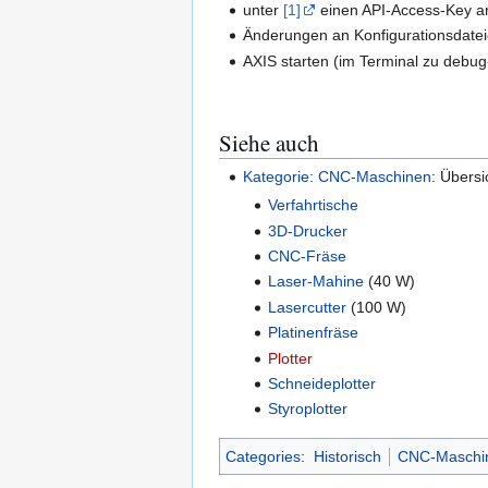
unter
[1]
einen API-Access-Key anf
Änderungen an Konfigurationsdateie
AXIS starten (im Terminal zu debug
Siehe auch
Kategorie: CNC-Maschinen
: Übers
Verfahrtische
3D-Drucker
CNC-Fräse
Laser-Mahine
(40 W)
Lasercutter
(100 W)
Platinenfräse
Plotter
Schneideplotter
Styroplotter
Categories
:
Historisch
CNC-Maschi