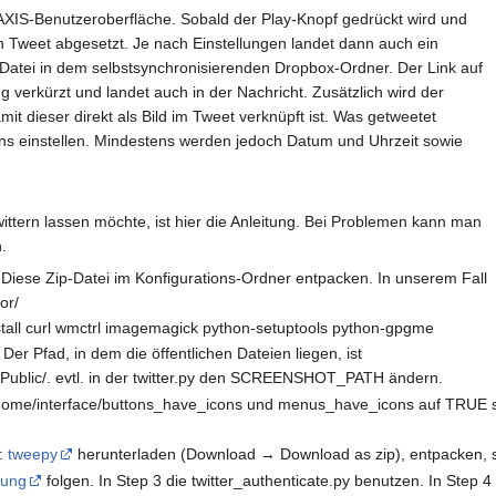
ie AXIS-Benutzeroberfläche. Sobald der Play-Knopf gedrückt wird und
in Tweet abgesetzt. Je nach Einstellungen landet dann auch ein
Datei in dem selbstsynchronisierenden Dropbox-Ordner. Der Link auf
dg verkürzt und landet auch in der Nachricht. Zusätzlich wird der
it dieser direkt als Bild im Tweet verknüpft ist. Was getweetet
ns einstellen. Mindestens werden jedoch Datum und Uhrzeit sowie
ttern lassen möchte, ist hier die Anleitung. Bei Problemen kann man
.
Diese Zip-Datei im Konfigurations-Ordner entpacken. In unserem Fall
or/
install curl wmctrl imagemagick python-setuptools python-gpgme
 Der Pfad, in dem die öffentlichen Dateien liegen, ist
/Public/. evtl. in der twitter.py den SCREENSHOT_PATH ändern.
gnome/interface/buttons_have_icons und menus_have_icons auf TRUE set
):
tweepy
herunterladen (Download → Download as zip), entpacken, su
tung
folgen. In Step 3 die twitter_authenticate.py benutzen. In Step 4 