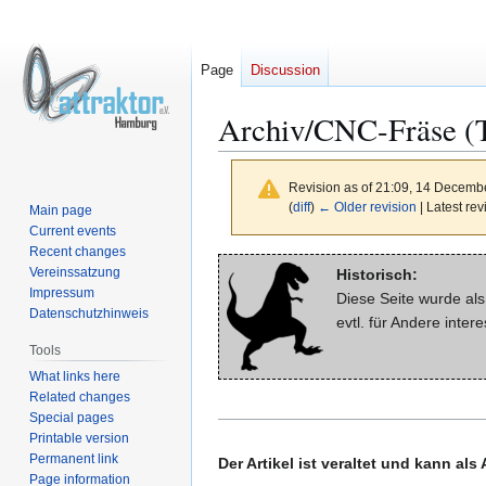
Page
Discussion
Archiv/CNC-Fräse (
Revision as of 21:09, 14 Decemb
(
diff
)
← Older revision
| Latest rev
Main page
Current events
Recent changes
Jump
Jump
Vereinssatzung
Historisch:
to
to
Impressum
Diese Seite wurde al
navigation
search
Datenschutzhinweis
evtl. für Andere inte
Tools
What links here
Related changes
Special pages
Printable version
Permanent link
Der Artikel ist veraltet und kann al
Page information