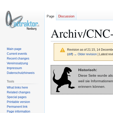
Page
Discussion
Archiv/CNC-
Main page
Revision as of 21:15, 14 Decemb
Current events
(
diff
)
← Older revision
| Latest rev
Recent changes
Vereinssatzung
Jump
Jump
Impressum
Historisch:
to
to
Datenschutzhinweis
Diese Seite wurde al
navigation
search
weil sie Informationen
Tools
erinnern können.
What links here
Related changes
Special pages
Printable version
Permanent link
Page information