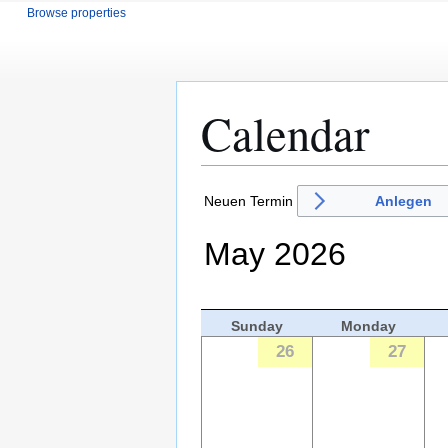
Browse properties
Calendar
Jump
Jump
Neuen Termin
Anlegen
to
to
navigation
search
May 2026
Sunday
Monday
26
27