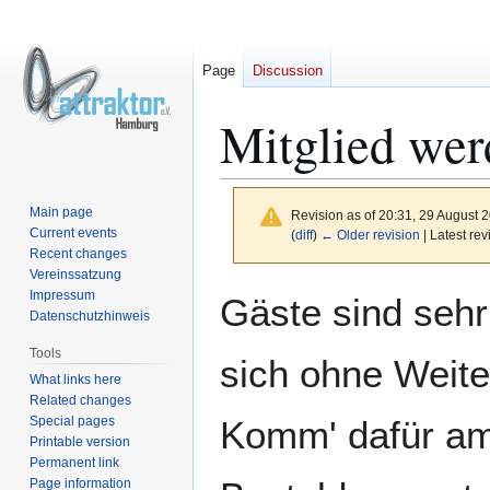
Page
Discussion
Mitglied wer
Main page
Revision as of 20:31, 29 August 
Current events
(
diff
)
← Older revision
| Latest rev
Recent changes
Vereinssatzung
Jump
Jump
Impressum
Gäste sind seh
to
to
Datenschutzhinweis
navigation
search
Tools
sich ohne Weit
What links here
Related changes
Special pages
Komm' dafür a
Printable version
Permanent link
Page information