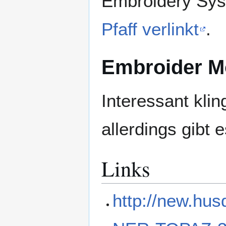
Embroidery Sys
Pfaff verlinkt
.
Embroider M
Interessant kli
allerdings gibt 
Links
http://new.hu