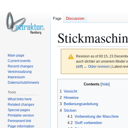
Page
Discussion
Stickmaschi
Main page
Revision as of 00:15, 23 Decemb
Current events
auch dichter an unserem Model s
Recent changes
(
diff
)
← Older revision
| Latest rev
Vereinssatzung
Impressum
Jump
Jump
Datenschutzhinweis
Contents
to
to
1
Vorsicht
Tools
navigation
search
2
Hinweise
What links here
3
Bedienungsanleitung
Related changes
Special pages
4
Sticken
Printable version
4.1
Vorbereitung der Maschine
Permanent link
4.2
Stoff vorbereiten
Page information