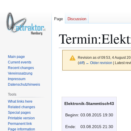
Page
Discussion
Termin:Elekt
Main page
Revision as of 09:53, 4 August 2
Current events
(
diff
)
← Older revision
| Latest rev
Recent changes
Vereinssatzung
Jump
Jump
Impressum
to
to
Datenschutzhinweis
navigation
search
Tools
What links here
Elektronik-Stammtisch43
Related changes
Special pages
Beginn:
03.08.2015 19:30
Printable version
Permanent link
Ende:
03.08.2015 21:30
Page information