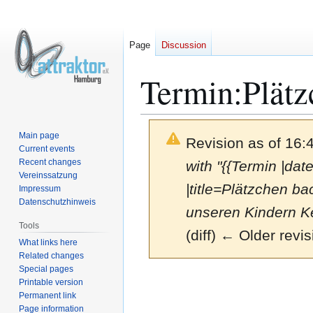
Page
Discussion
Termin:Plätz
Main page
Revision as of 16
Current events
Recent changes
with "{{Termin |da
Vereinssatzung
|title=Plätzchen ba
Impressum
Datenschutzhinweis
unseren Kindern Ke
Tools
(diff) ← Older revis
What links here
Related changes
Special pages
Jump
Jump
Printable version
to
to
Permanent link
navigation
search
Page information