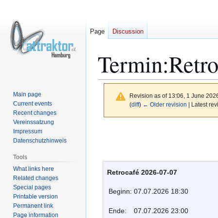
Page
Discussion
Termin:Retro
Main page
Revision as of 13:06, 1 June 202
Current events
(
diff
)
← Older revision
| Latest rev
Recent changes
Vereinssatzung
Jump
Jump
Impressum
to
to
Datenschutzhinweis
navigation
search
Tools
What links here
Retrocafé 2026-07-07
Related changes
Special pages
Beginn:
07.07.2026 18:30
Printable version
Permanent link
Ende:
07.07.2026 23:00
Page information