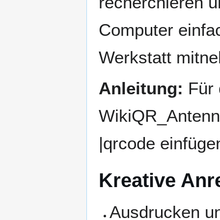
recherchieren u
Computer einfac
Werkstatt mitn
Anleitung:
Für 
WikiQR_Antenne
|qrcode einfüge
Kreative An
Ausdrucken un