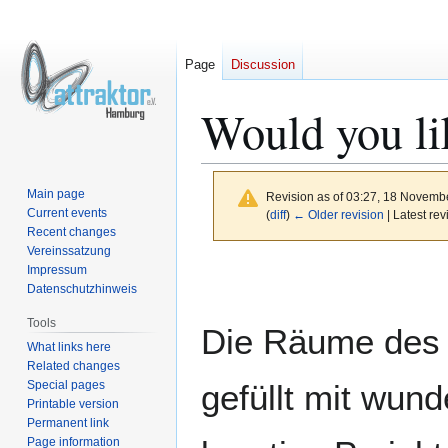
Page
Discussion
Would you li
Main page
Revision as of 03:27, 18 Novemb
Current events
(
diff
)
← Older revision
| Latest rev
Recent changes
Vereinssatzung
Jump
Jump
Impressum
to
to
Datenschutzhinweis
navigation
search
Tools
Die Räume des A
What links here
Related changes
Special pages
gefüllt mit wun
Printable version
Permanent link
Page information