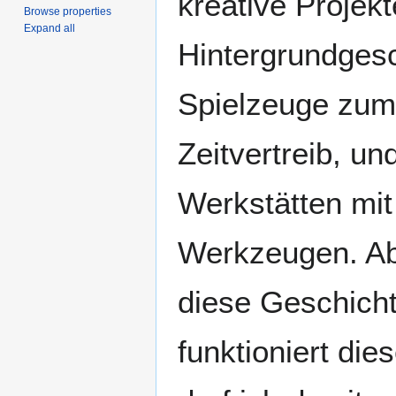
kreative Projek
Browse properties
Expand all
Hintergrundgesc
Spielzeuge zum
Zeitvertreib, und
Werkstätten mi
Werkzeugen. Ab
diese Geschich
funktioniert di