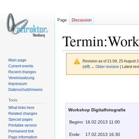
Page
Discussion
Termin:Works
Main page
Revision as of 21:09, 25 August 
Current events
(
diff
)
← Older revision
| Latest rev
Recent changes
Vereinssatzung
Jump
Jump
Impressum
to
to
Datenschutzhinweis
navigation
search
Tools
What links here
Workshop Digitalfotografie
Related changes
Special pages
Beginn:
16.02.2013 11:00
Printable version
Permanent link
Ende:
17.02.2013 16:30
Page information