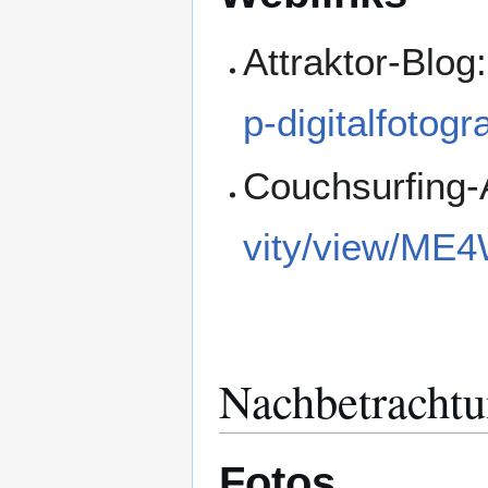
Attraktor-Blog
p-digitalfotog
Couchsurfing-A
vity/view/ME
Nachbetracht
Fotos