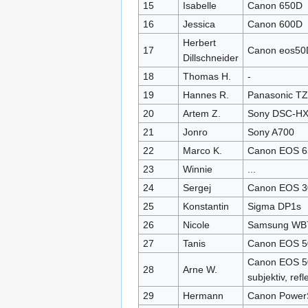
15
Isabelle
Canon 650D
16
Jessica
Canon 600D
Herbert
17
Canon eos50
Dillschneider
18
Thomas H.
-
19
Hannes R.
Panasonic T
20
Artem Z.
Sony DSC-H
21
Jonro
Sony A700
22
Marco K.
Canon EOS 
23
Winnie
...
24
Sergej
Canon EOS 
25
Konstantin
Sigma DP1s
26
Nicole
Samsung WB
27
Tanis
Canon EOS 
Canon EOS 50
28
Arne W.
subjektiv, refl
29
Hermann
Canon Power