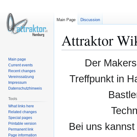
Main Page
Discussion
Attraktor Wi
Jump
Jump
Main page
Der Makersp
to
to
Current events
Recent changes
navigation
search
Treffpunkt in H
Vereinssatzung
Impressum
Datenschutzhinweis
Bastle
Tools
What links here
Techn
Related changes
Special pages
Bei uns kannst 
Printable version
Permanent link
Page information