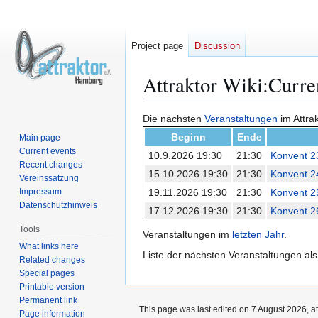
Project page
Discussion
Attraktor Wiki
:
Curre
Jump
Jump
Die nächsten
Veranstaltungen
im Attrak
to
to
Beginn
Ende
Main page
navigation
search
Current events
10.9.2026 19:30
21:30
Konvent 2
Recent changes
15.10.2026 19:30
21:30
Konvent 2
Vereinssatzung
Impressum
19.11.2026 19:30
21:30
Konvent 2
Datenschutzhinweis
17.12.2026 19:30
21:30
Konvent 2
Tools
Veranstaltungen im
letzten Jahr
.
What links here
Liste der nächsten Veranstaltungen al
Related changes
Special pages
Printable version
Permanent link
This page was last edited on 7 August 2026, at
Page information