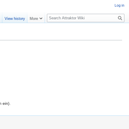
Log in
S
e
View history
More
e
a
r
c
h
 ein).