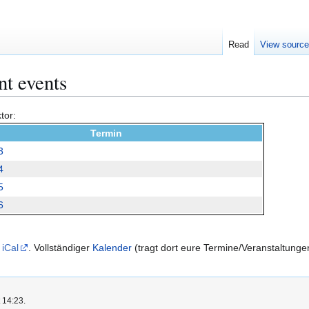
Read
View sourc
nt events
tor:
Termin
3
4
5
6
s
iCal
. Vollständiger
Kalender
(tragt dort eure Termine/Veranstaltungen
 14:23.