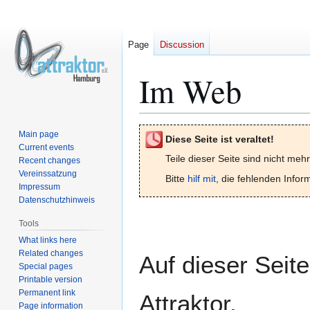
Page
Discussion
Im Web
Jump
Jump
Main page
Diese Seite ist veraltet!
to
to
Current events
Teile dieser Seite sind nicht mehr
Recent changes
navigation
search
Vereinssatzung
Bitte
hilf mit
, die fehlenden Info
Impressum
Datenschutzhinweis
Tools
What links here
Related changes
Auf dieser Seite
Special pages
Printable version
Permanent link
Attraktor.
Page information