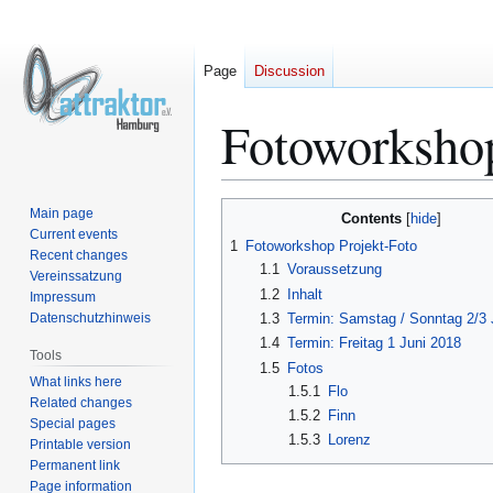
Page
Discussion
Fotoworkshop
Jump
Jump
Main page
Contents
to
to
Current events
1
Fotoworkshop Projekt-Foto
Recent changes
navigation
search
1.1
Voraussetzung
Vereinssatzung
1.2
Inhalt
Impressum
Datenschutzhinweis
1.3
Termin: Samstag / Sonntag 2/3 
1.4
Termin: Freitag 1 Juni 2018
Tools
1.5
Fotos
What links here
1.5.1
Flo
Related changes
1.5.2
Finn
Special pages
1.5.3
Lorenz
Printable version
Permanent link
Page information