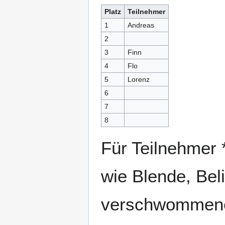
Platz
Teilnehmer
1
Andreas
2
3
Finn
4
Flo
5
Lorenz
6
7
8
Für Teilnehmer 
wie Blende, Beli
verschwommene 