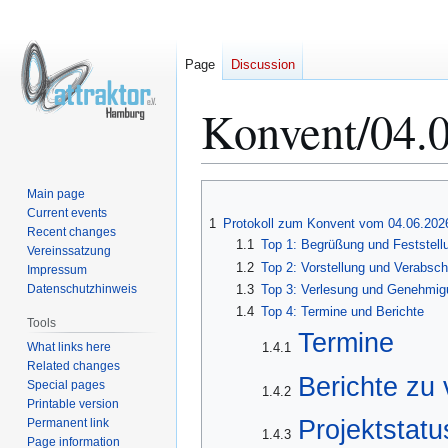
Page
Discussion
Konvent/04.
Jump
Jump
Main page
to
to
Current events
1
Protokoll zum Konvent vom 04.06.202
Recent changes
navigation
search
1.1
Top 1: Begrüßung und Feststell
Vereinssatzung
1.2
Top 2: Vorstellung und Verabsch
Impressum
Datenschutzhinweis
1.3
Top 3: Verlesung und Genehmig
1.4
Top 4: Termine und Berichte
Tools
Termine
What links here
1.4.1
Related changes
Berichte zu
Special pages
1.4.2
Printable version
Projektstatu
Permanent link
1.4.3
Page information