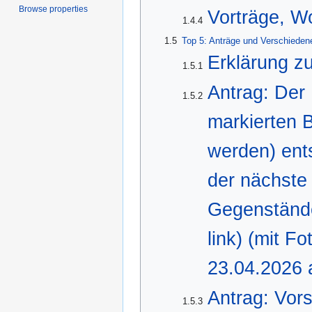
Browse properties
Vorträge, W
1.4.4
1.5
Top 5: Anträge und Verschieden
Erklärung z
1.5.1
Antrag: Der
1.5.2
markierten 
werden) ent
der nächste
Gegenstände
link) (mit F
23.04.2026 a
Antrag: Vor
1.5.3