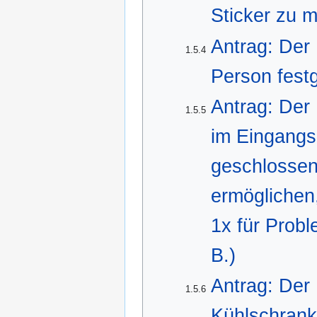
Sticker zu m
Antrag: Der
1.5.4
Person festg
Antrag: Der
1.5.5
im Eingangsb
geschlossen
ermöglichen,
1x für Probl
B.)
Antrag: Der
1.5.6
Kühlschrank