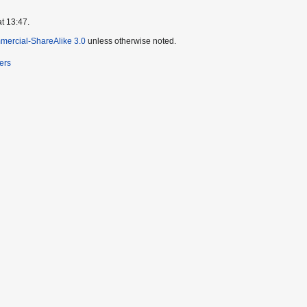
t 13:47.
mercial-ShareAlike 3.0
unless otherwise noted.
ers