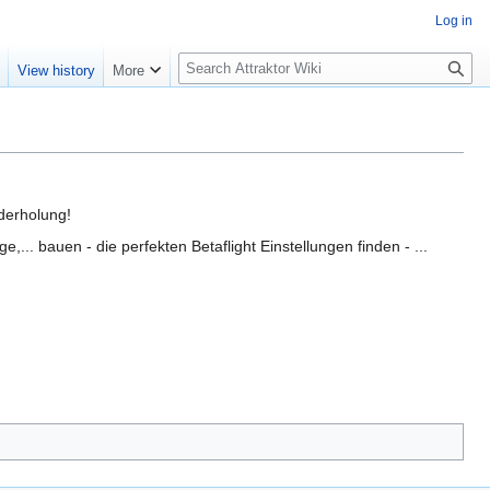
Log in
S
e
View history
More
e
a
r
c
h
derholung!
. bauen - die perfekten Betaflight Einstellungen finden - ...