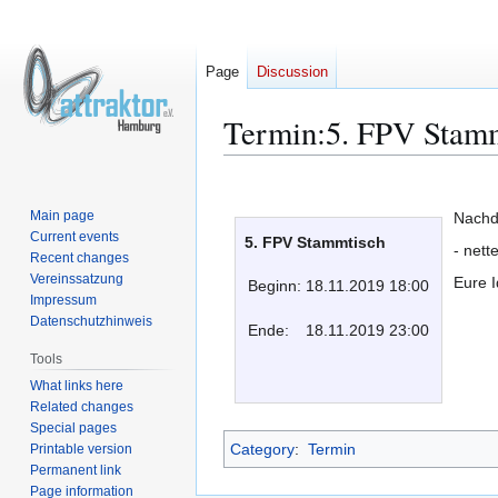
Page
Discussion
Termin:5. FPV Stam
Jump
Jump
to
to
Main page
Nachde
navigation
search
Current events
5. FPV Stammtisch
- nett
Recent changes
Vereinssatzung
Eure I
Beginn:
18.11.2019 18:00
Impressum
Datenschutzhinweis
Ende:
18.11.2019 23:00
Tools
What links here
Related changes
Special pages
Category
:
Termin
Printable version
Permanent link
Page information