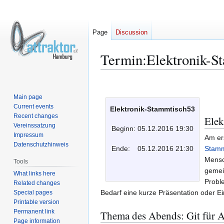
Page
Discussion
Termin:Elektronik-S
Jump
Jump
to
to
Main page
navigation
search
Current events
Elektronik-Stammtisch53
Recent changes
Elek
Vereinssatzung
Beginn:
05.12.2016 19:30
Impressum
Am er
Datenschutzhinweis
Ende:
05.12.2016 21:30
Stamm
Mensc
Tools
gemei
What links here
Probl
Related changes
Bedarf eine kurze Präsentation oder E
Special pages
Printable version
Permanent link
Thema des Abends: Git für A
Page information