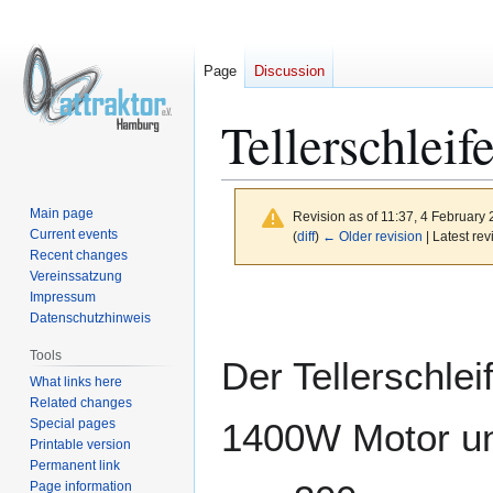
Page
Discussion
Tellerschleife
Main page
Revision as of 11:37, 4 February
Current events
(
diff
)
← Older revision
| Latest rev
Recent changes
Vereinssatzung
Jump
Jump
Impressum
to
to
Datenschutzhinweis
navigation
search
Tools
Der Tellerschlei
What links here
Related changes
Special pages
1400W Motor un
Printable version
Permanent link
Page information