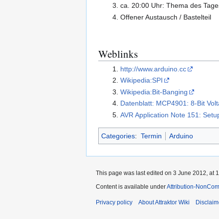
ca. 20:00 Uhr: Thema des Tage
Offener Austausch / Bastelteil
Weblinks
http://www.arduino.cc
Wikipedia:SPI
Wikipedia:Bit-Banging
Datenblatt: MCP4901: 8-Bit Vo
AVR Application Note 151: Setu
Categories
:
Termin
Arduino
This page was last edited on 3 June 2012, at 1
Content is available under
Attribution-NonCom
Privacy policy
About Attraktor Wiki
Disclaim