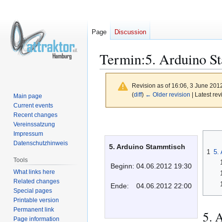
Page
Discussion
Termin:5. Arduino S
Revision as of 16:06, 3 June 201
(
diff
)
← Older revision
| Latest rev
Main page
Current events
Recent changes
Jump
Jump
Vereinssatzung
to
to
Impressum
navigation
search
Datenschutzhinweis
5. Arduino Stammtisch
1
5.
Tools
Beginn:
04.06.2012 19:30
What links here
Related changes
Ende:
04.06.2012 22:00
Special pages
Printable version
Permanent link
5. 
Page information