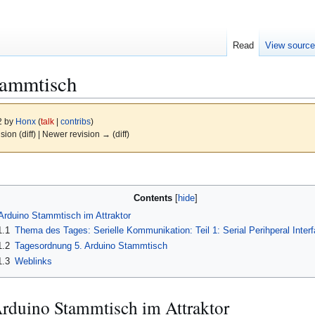
Read
View sourc
tammtisch
2 by
Honx
(
talk
|
contribs
)
ision (diff) | Newer revision → (diff)
Contents
 Arduino Stammtisch im Attraktor
1.1
Thema des Tages: Serielle Kommunikation: Teil 1: Serial Perihperal Interf
1.2
Tagesordnung 5. Arduino Stammtisch
1.3
Weblinks
Arduino Stammtisch im Attraktor