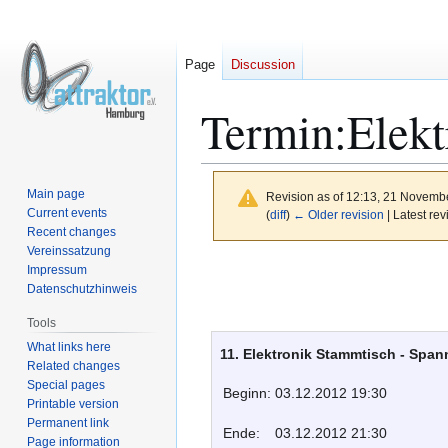
Page
Discussion
Termin:Elekt
Main page
Revision as of 12:13, 21 Novemb
Current events
(
diff
)
← Older revision
| Latest rev
Recent changes
Vereinssatzung
Jump
Jump
Impressum
to
to
Datenschutzhinweis
navigation
search
Tools
What links here
11. Elektronik Stammtisch - Spa
Related changes
Special pages
Beginn:
03.12.2012 19:30
Printable version
Permanent link
Ende:
03.12.2012 21:30
Page information