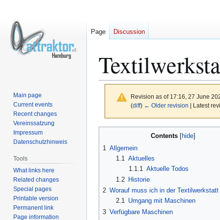
Page
Discussion
Textilwerksta
Main page
Revision as of 17:16, 27 June 2
Current events
(
diff
)
← Older revision
| Latest rev
Recent changes
Vereinssatzung
Jump
Jump
Impressum
Contents
to
to
Datenschutzhinweis
1
Allgemein
navigation
search
1.1
Aktuelles
Tools
1.1.1
Aktuelle Todos
What links here
1.2
Historie
Related changes
Special pages
2
Worauf muss ich in der Textilwerkstatt
Printable version
2.1
Umgang mit Maschinen
Permanent link
3
Verfügbare Maschinen
Page information