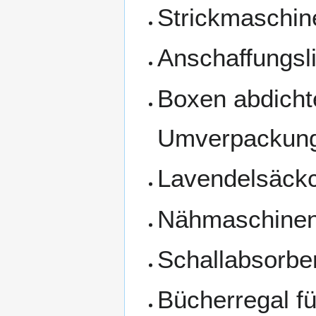
Strickmaschin
Anschaffungsli
Boxen abdicht
Umverpackung
Lavendelsäck
Nähmaschinenw
Schallabsorbe
Bücherregal f