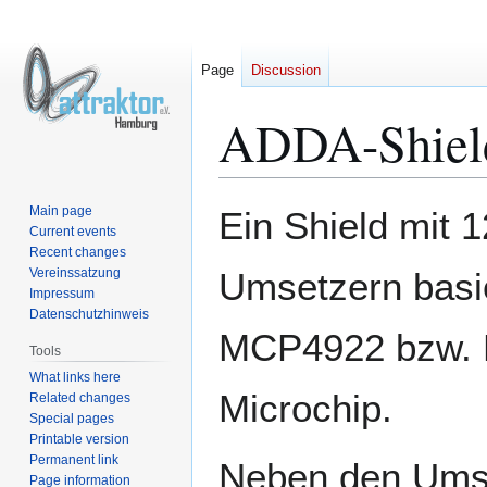
Page
Discussion
ADDA-Shiel
Jump
Jump
Main page
Ein Shield mit 
to
to
Current events
Recent changes
navigation
search
Vereinssatzung
Umsetzern basi
Impressum
Datenschutzhinweis
MCP4922 bzw.
Tools
What links here
Microchip.
Related changes
Special pages
Printable version
Permanent link
Neben den Umse
Page information