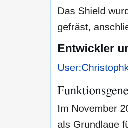
Das Shield wurd
gefräst, anschli
Entwickler u
User:Christoph
Funktionsgen
Im November 20
als Grundlage f