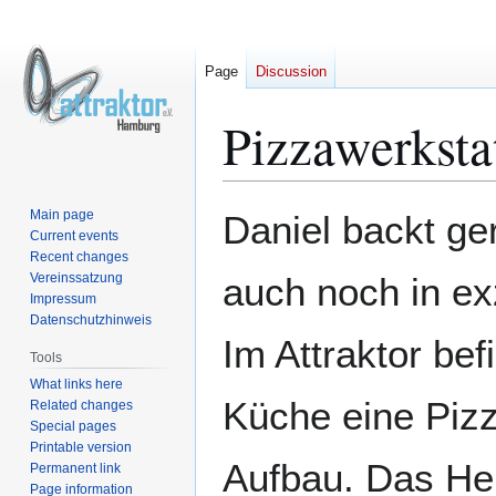
Page
Discussion
Pizzawerksta
Jump
Jump
Main page
Daniel backt ge
to
to
Current events
Recent changes
navigation
search
Vereinssatzung
auch noch in exz
Impressum
Datenschutzhinweis
Im Attraktor bef
Tools
What links here
Küche eine Pizz
Related changes
Special pages
Printable version
Aufbau. Das Her
Permanent link
Page information