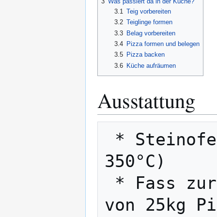
3
Was passiert da in der Küche?
3.1
Teig vorbereiten
3.2
Teiglinge formen
3.3
Belag vorbereiten
3.4
Pizza formen und belegen
3.5
Pizza backen
3.6
Küche aufräumen
Ausstattung
 * Steinofen (230V Anschluss, 2kW, bis 
350°C)

 * Fass zur Lagerung (lebensmittelecht) 
von 25kg Pi