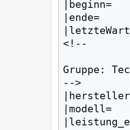
|beginn=

|ende=

|letzteWart
<!--

Gruppe: Tec
-->

|hersteller
|modell=

|leistung_e