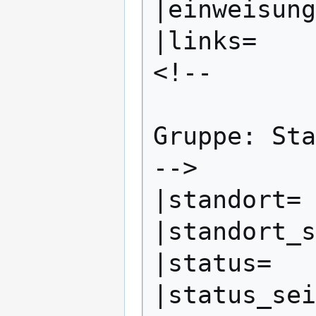
|einweisung
|links=

<!--

Gruppe: Sta
-->

|standort=

|standort_s
|status=

|status_sei