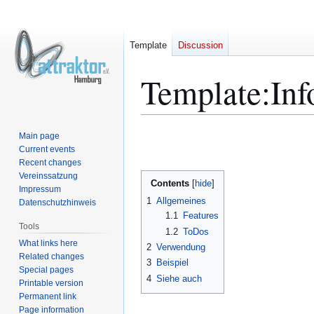
Template
Discussion
Template
:
Inf
Jump
Jump
Main page
to
to
Current events
Recent changes
navigation
search
Vereinssatzung
Contents
Impressum
1
Allgemeines
Datenschutzhinweis
1.1
Features
Tools
1.2
ToDos
What links here
2
Verwendung
Related changes
3
Beispiel
Special pages
4
Siehe auch
Printable version
Permanent link
Page information