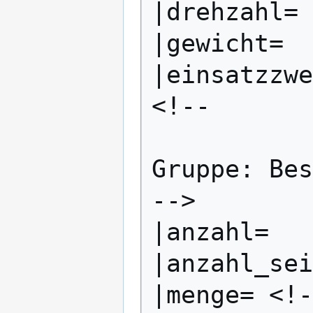
|drehzahl=

|gewicht=

|einsatzzwe
<!--

Gruppe: Bes
-->

|anzahl=

|anzahl_sei
|menge= <!-