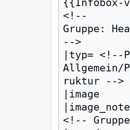
{{Infobox-v

<!--

Gruppe: Hea
-->

|typ= <!--P
Allgemein/P
ruktur -->

|image

|image_note
<!-- Gruppe