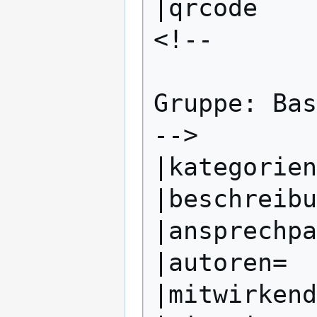
|qrcode

<!--

Gruppe: Bas
-->

|kategorien
|beschreibu
|ansprechpa
|autoren=

|mitwirkend