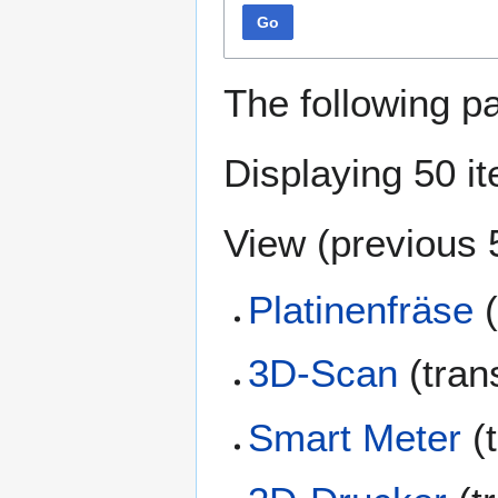
Go
The following p
Displaying 50 i
View (
previous 
Platinenfräse
(
3D-Scan
(tran
Smart Meter
(