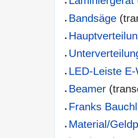
Laminiergerät
Bandsäge
(tra
Hauptverteilu
Unterverteilun
LED-Leiste E-
Beamer
(trans
Franks Bauch
Material/Geldp