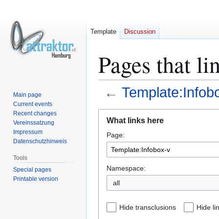
Template
Discussion
Pages that li
←
Template:Infob
Main page
Current events
Jump
Jump
Recent changes
What links here
Vereinssatzung
to
to
Impressum
Page:
navigation
search
Datenschutzhinweis
Tools
Namespace:
Special pages
Printable version
all
Hide transclusions
Hide li