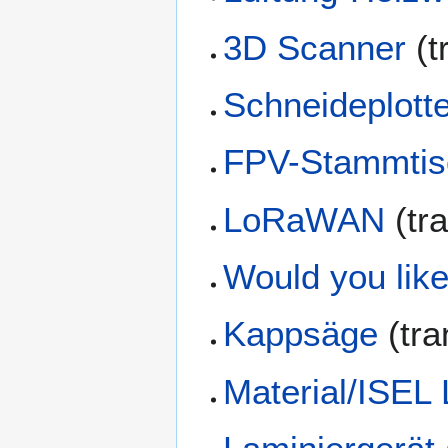
3D Scanner
(t
Schneideplott
FPV-Stammtis
LoRaWAN
(tr
Would you lik
Kappsäge
(tra
Material/ISEL 