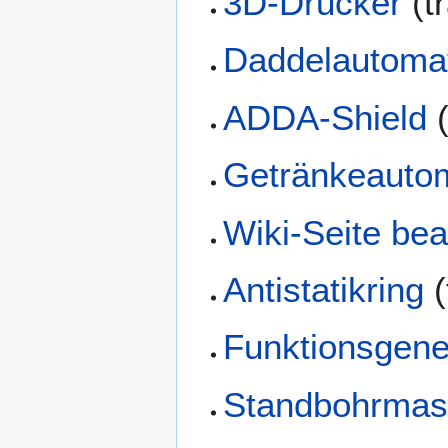
3D-Drucker
(t
Daddelautoma
ADDA-Shield
(
Getränkeauto
Wiki-Seite bea
Antistatikring
(
Funktionsgene
Standbohrmas