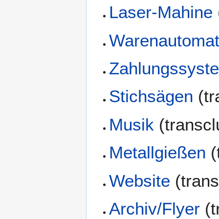
Laser-Mahine
Warenautoma
Zahlungssyst
Stichsägen
(tr
Musik
(transcl
Metallgießen
(
Website
(trans
Archiv/Flyer
(t