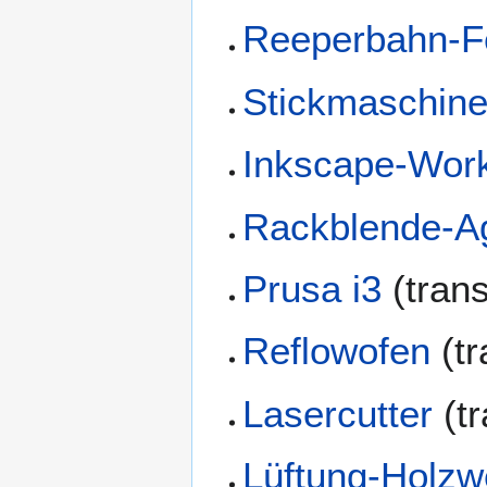
Reeperbahn-Fe
Stickmaschin
Inkscape-Wor
Rackblende-Ag
Prusa i3
(tran
Reflowofen
(tr
Lasercutter
(tr
Lüftung-Holzw