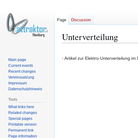
Page
Discussion
Unterverteilung
Jump
Jump
to
to
- Artikel zur Elektro-Unterverteilung i
Main page
navigation
search
Current events
Recent changes
Vereinssatzung
Impressum
Datenschutzhinweis
Tools
What links here
Related changes
Special pages
Printable version
Permanent link
Page information