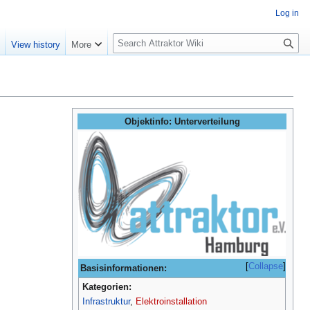
Log in
S
e
View history
More
e
a
r
c
h
Objektinfo: Unterverteilung
Collapse
Basisinformationen:
Kategorien:
Infrastruktur
,
Elektroinstallation