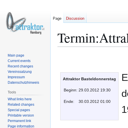
Page
Discussion
Termin:Attra
Jump
Jump
Main page
to
to
Current events
Recent changes
navigation
search
Vereinssatzung
E
Impressum
Attraktor Basteldonnerstag
Datenschutzhinweis
Beginn:
29.03.2012 19:30
d
Tools
What links here
Ende:
30.03.2012 01:00
Related changes
1
Special pages
Printable version
Permanent link
Page information