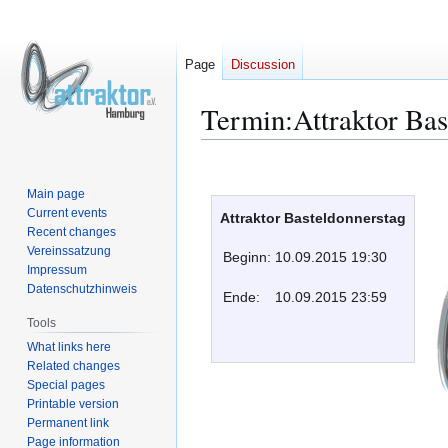
Page
Discussion
Termin:Attraktor Bas
Jump
Jump
to
to
Main page
navigation
search
Current events
Attraktor Basteldonnerstag
Recent changes
Vereinssatzung
Beginn:
10.09.2015 19:30
Impressum
Datenschutzhinweis
Ende:
10.09.2015 23:59
Tools
What links here
Related changes
Special pages
Printable version
Permanent link
Page information