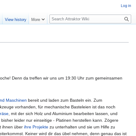
Log in
S
e
View history
More
e
a
r
c
h
 Woche! Denn da treffen wir uns um 19:30 Uhr zum gemeinsamen
nd Maschinen
bereit und laden zum Basteln ein. Zum
erkzeuge vorhanden, für mechanische Basteleien ist das noch
räse
, mit der sich Holz und Aluminium bearbeiten lassen, und
bisher leider nur einseitige - Platinen herstellen kann. Zögere
it ihnen über
ihre Projekte
zu unterhalten und sie um Hilfe zu
eiterkommst. Keiner wird dir das übel nehmen, denn genau das ist