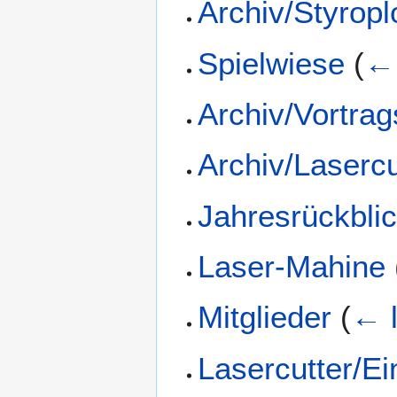
Archiv/Styropl
Spielwiese
(
← 
Archiv/Vortra
Archiv/Lasercu
Jahresrückbli
Laser-Mahine
Mitglieder
(
← l
Lasercutter/E