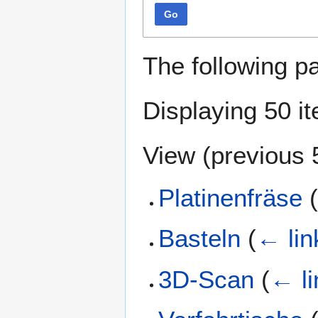
Go
The following p
Displaying 50 i
View (
previous 
Platinenfräse
Basteln
(
← lin
3D-Scan
(
← li