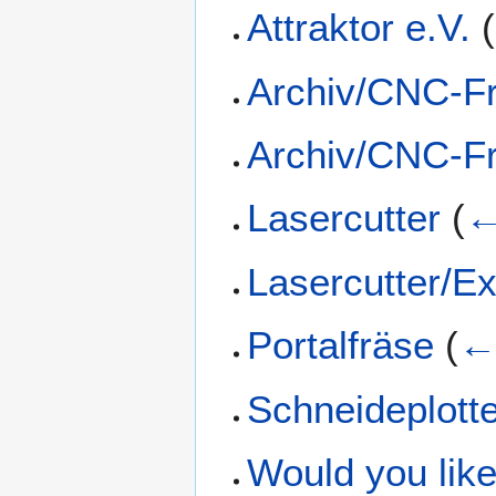
Attraktor e.V.
(
Archiv/CNC-Fr
Archiv/CNC-F
Lasercutter
(
←
Lasercutter/E
Portalfräse
(
← 
Schneideplott
Would you lik