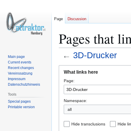
Page
Discussion
Pages that l
←
3D-Drucker
Main page
Current events
Jump
Jump
Recent changes
What links here
Vereinssatzung
to
to
Impressum
Page:
navigation
search
Datenschutzhinweis
Tools
Namespace:
Special pages
Printable version
all
Hide transclusions
Hide li