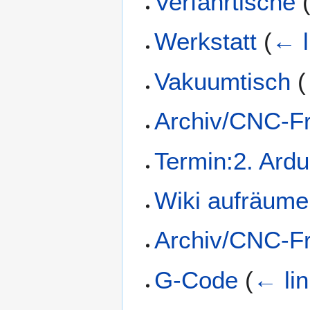
Verfahrtische
Werkstatt
(
← l
Vakuumtisch
(
Archiv/CNC-F
Termin:2. Ard
Wiki aufräum
Archiv/CNC-Fr
G-Code
(
← li